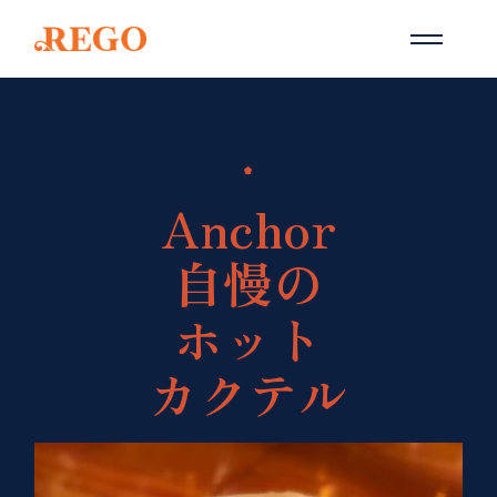
Anchor
自慢の
ホット
カクテル