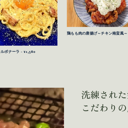
鶏もも肉の唐揚げ～チキン南蛮風～ - 
ボナーラ - ¥1,380
洗練された
こだわりの