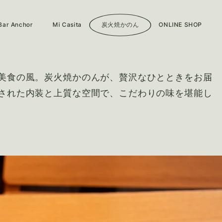
Bar Anchor
Mi Casita
炭火焼かのん
ONLINE SHOP
メニュー
メニュー
美食の風。
炭火焼かのんが、贅沢なひとときをお届
店舗情報
店舗情報
された内装と上質な空間で、こだわりの味を堪能し
ブログ
ブログ