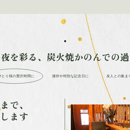
な夜を彩る、炭火焼かのんでの過
ひとり様の贅沢時間に
接待や特別な記念日に
友人との集ま
数まで、
供します