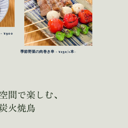
¥900
季節野菜の肉巻き串 - ¥250/1本~
空間で楽しむ、
炭火焼鳥