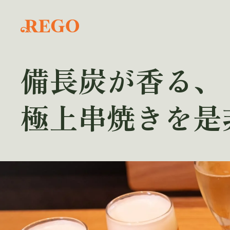
備長炭が香る、
極上串焼きを是