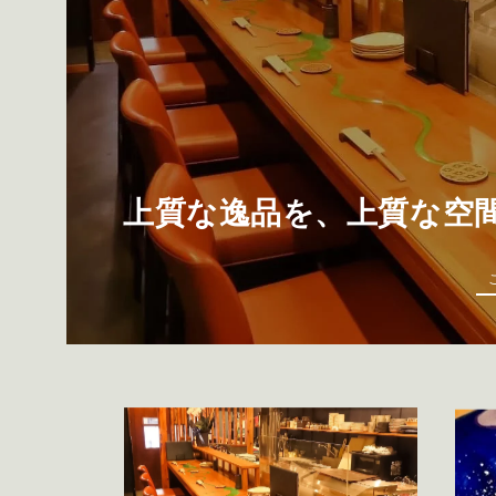
上質な逸品を、
上質な空